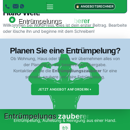
ANGEBOTSRECHNER
Hallo Welt!
Entrümpelungs
zauberer
Willkommen bei WordPress. Dies ist dein erster Beitrag. Bearbeite
oder lösche ihn und beginne mit dem Schreiben!
Planen Sie eine Entrümpelung?
Ob Wohnung, Haus oder Büro – wir übernehmen alles von
der Planung bis zur besenreinen Übergabe.
Kontaktieren Sie die
Entrümpelungszauberer
für eine
schnelle, saubere und faire Entrümpelung.
JETZT ANGEBOT ANFORDERN
Entrümpelungs
zauberer
Entrümpelung, Auflösung & Reinigung aus einer Hand.