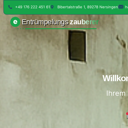
+49 176 222 451 61
Bibertalstraße 1, 89278 Nersingen
h
Entrümpelungs
zauberer
Willk
Ihrem