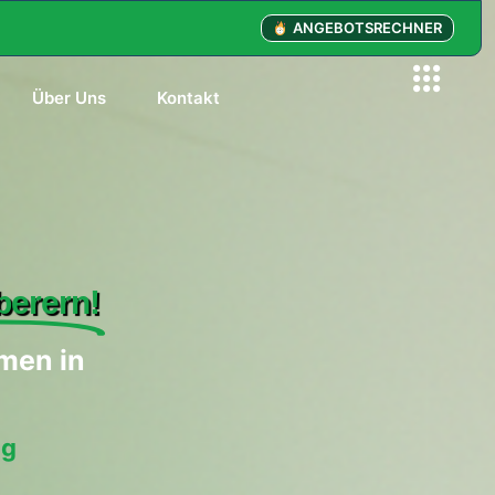
ANGEBOTSRECHNER
Über Uns
Kontakt
erern!
men in
ng