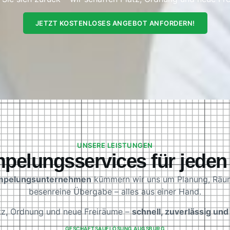
JETZT KOSTENLOSES ANGEBOT ANFORDERN!
UNSERE LEISTUNGEN
pelungsservices für jeden
mpelungsunternehmen
kümmern wir uns um Planung, Räu
besenreine Übergabe – alles aus einer Hand.
atz, Ordnung und neue Freiräume –
schnell, zuverlässig un
GESCHÄFTSAUFLÖSUNG AUGSBURG