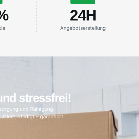
%
24
H
tie
Angebotserstellung
nd stressfrei!
sorgung und Reinigung.
ziert erledigt – garantiert.