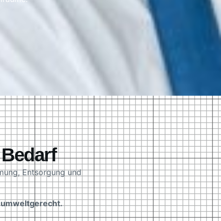
 Bedarf
mung, Entsorgung und
d umweltgerecht.