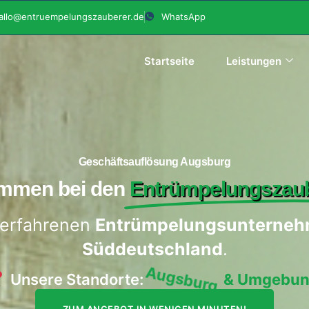
allo@entruempelungszauberer.de
WhatsApp
Startseite
Leistungen
Geschäftsauflösung Augsburg
ommen bei den
Entrümpelungszaub
 erfahrenen
Entrümpelungsunterneh
Süddeutschland
.
Unsere Standorte:
Augsburg
& Umgebu
ZUM ANGEBOT IN WENIGEN MINUTEN!