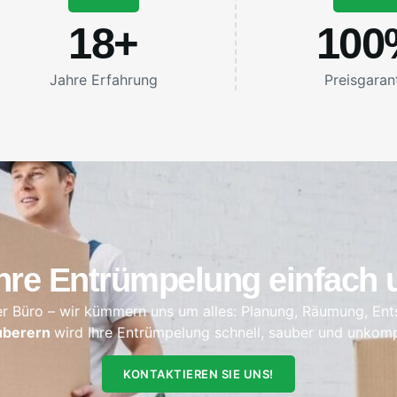
18
+
100
Jahre Erfahrung
Preisgaran
re Entrümpelung einfach u
 Büro – wir kümmern uns um alles: Planung, Räumung, Ent
uberern
wird Ihre Entrümpelung schnell, sauber und unkompli
KONTAKTIEREN SIE UNS!