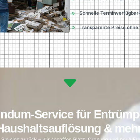
Schnelle Terminverfügbark
Transparente Preise ohne
undum-Service für Entrümp
Haushaltsauflösung & mehr
Sie sich zurück – wir schaffen Platz, Ordnung und neue Fr