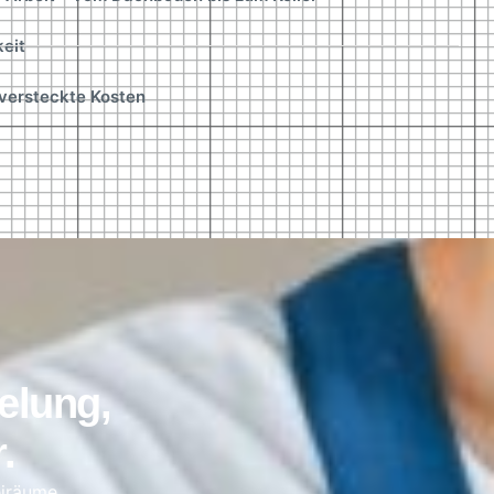
eit
 versteckte Kosten
elung,
.
eiräume.