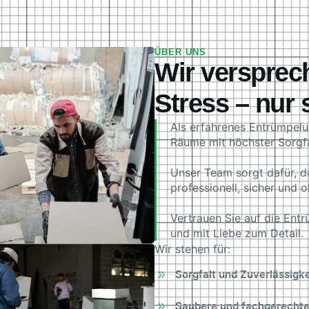
ÜBER UNS
Wir versprech
Stress – nur 
Als erfahrenes Entrümpel
Räume mit höchster Sorgfa
Unser Team sorgt dafür, d
professionell, sicher und 
Vertrauen Sie auf die Ent
und mit Liebe zum Detail.
Wir stehen für:
Sorgfalt und Zuverlässigke
Saubere und fachgerechte