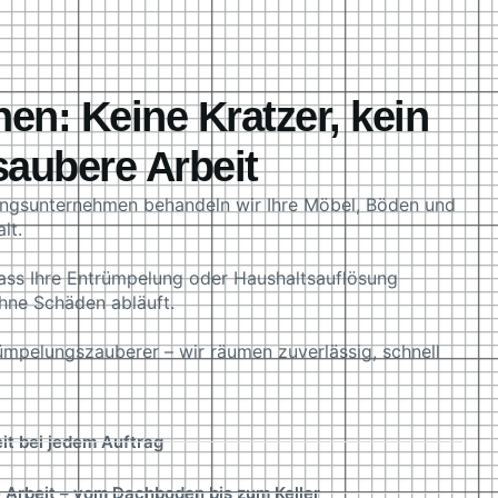
en: Keine Kratzer, kein
saubere Arbeit
ungsunternehmen behandeln wir Ihre Möbel, Böden und
lt.
ass Ihre Entrümpelung oder Haushaltsauflösung
ohne Schäden abläuft.
rümpelungszauberer – wir räumen zuverlässig, schnell
it bei jedem Auftrag
 Arbeit – vom Dachboden bis zum Keller