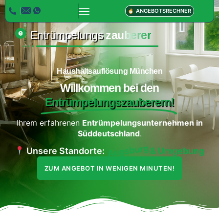
ANGEBOTSRECHNER
Entrümpelungs
zauberer
Haushaltsauflösung München
Willkommen bei den
Entrümpelungszauberern!
Ihrem erfahrenen
Entrümpelungsunternehmen in
Süddeutschland
.
Unsere Standorte:
Augsburg
& Umgebung
ZUM ANGEBOT IN WENIGEN MINUTEN!