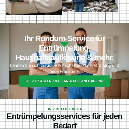
Ihr Rundum-Service für
Entrümpelung,
Haushaltsauflösung & mehr.
Lehnen Sie sich zurück – wir schaffen Platz, Ordnung und
neue Freiräume.
JETZT KOSTENLOSES ANGEBOT ANFORDERN!
UNSERE LEISTUNGEN
Entrümpelungsservices für jeden
Bedarf