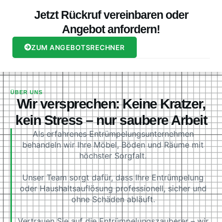
Jetzt Rückruf vereinbaren oder
Angebot anfordern!
ZUM ANGEBOTSRECHNER
ÜBER UNS
Wir versprechen: Keine Kratzer,
kein Stress – nur saubere Arbeit
Als erfahrenes Entrümpelungsunternehmen
behandeln wir Ihre Möbel, Böden und Räume mit
höchster Sorgfalt.
Unser Team sorgt dafür, dass Ihre Entrümpelung
oder Haushaltsauflösung professionell, sicher und
ohne Schäden abläuft.
Vertrauen Sie auf die Entrümpelungszauberer – wir