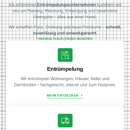
Als erfahrenes
Entrümpelungsunternehmen
kümmern wir
uns um Planung, Räumung, Entsorgung und besenreine
Übergabe – alles aus einer Hand.
Wir schaffen Platz, Ordnung und neue Freiräume –
schnell,
zuverlässig und umweltgerecht.
HAUSHALTSAUFLÖSUNG MÜNCHEN
Entrümpelung
Wir entrümpeln Wohnungen, Häuser, Keller und
Dachböden – fachgerecht, diskret und zum Festpreis.
MEHR ENTDECKEN