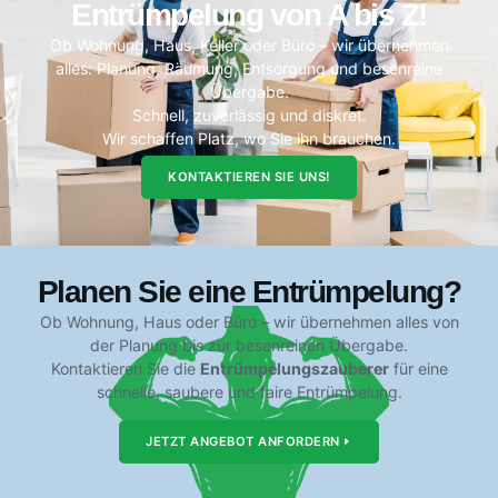
Entrümpelung von A bis Z!
Ob Wohnung, Haus, Keller oder Büro – wir übernehmen
alles: Planung, Räumung, Entsorgung und besenreine
Übergabe.
Schnell, zuverlässig und diskret.
Wir schaffen Platz, wo Sie ihn brauchen.
KONTAKTIEREN SIE UNS!
Planen Sie eine Entrümpelung?
Ob Wohnung, Haus oder Büro – wir übernehmen alles von
der Planung bis zur besenreinen Übergabe.
Kontaktieren Sie die
Entrümpelungszauberer
für eine
schnelle, saubere und faire Entrümpelung.
JETZT ANGEBOT ANFORDERN