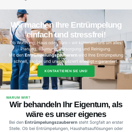
Wir machen Ihre Entrümpelung
einfach und stressfrei!
Ob Wohnung, Haus oder Büro – wir kümmern uns um alles:
Planung, Räumung, Entsorgung und Reinigung.
Mit den
Entrümpelungszauberern
wird Ihre Entrümpelung
schnell, sauber und unkompliziert erledigt – garantiert.
KONTAKTIEREN SIE UNS!
WARUM WIR?
Wir behandeln Ihr Eigentum, als
wäre es unser eigenes
Bei den
Entrümpelungszauberern
steht Sorgfalt an erster
Stelle. Ob bei Entrümpelungen, Haushaltsauflösungen oder